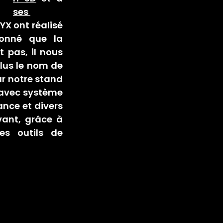
ses 
X ont réalisé 
onné que la 
pas, il nous 
lus le nom de 
r notre stand 
avec système 
nce et divers 
ant, grâce à 
es outils de 