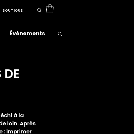
BOUTIQUE
Évènements
ns
Presse
 DE
échi à la 
e loin. Après 
e : imprimer 