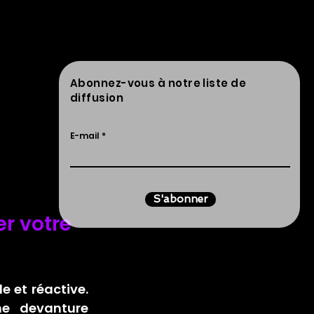
Abonnez-vous à notre liste de
diffusion
E-mail
S'abonner
r votre 
 et réactive. 
e devanture 