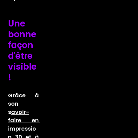
Une 
bonne 
façon 
d'être 
visible 
! 
Grâce à 
son 
s
avoir-
faire en 
impressio
n 3D
 et à 