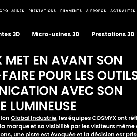
CRO-USINES
PRESTATIONS
FILAMENTS
À PROPOS
ACTUALITÉS
tes 3D
Micro-usines 3D
Prestations 3D
 MET EN AVANT SON
penses
Fabrication distribuée
Adhésio
FAIRE POUR LES OUTILS
ICATION AVEC SON
E LUMINEUSE
lon 
Global Industrie
, les équipes COSMYX ont réfl
a marque et sa visibilité par les visiteurs même d
ns, une piste est évoquée et la décision est pris