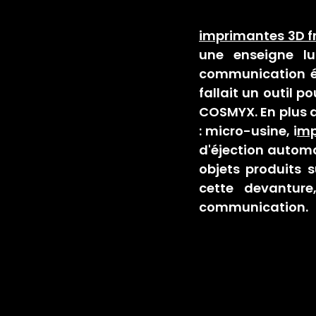
imprimantes 3D fr
une enseigne lu
communication év
fallait un outil p
COSMYX. En plus d
: micro-usine, i
mp
d'éjection automa
objets produits 
cette devanture,
communication.