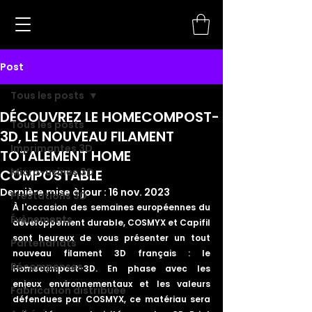
Post
Tous les posts
DÉCOUVREZ LE HOMECOMPOST-
Tous les posts
3D, LE NOUVEAU FILAMENT
Imprimantes 3D
TOTALEMENT HOME
Micro-usines 3D
COMPOSTABLE
Dernière mise à jour :
16 nov. 2023
Prestations 3D
À l'occasion des semaines européennes du 
Évènements
développement durable, COSMYX et Capifil 
sont heureux de vous présenter un tout 
Partenariats
nouveau filament 3D français : le 
Récompenses
Homecompost-3D. En phase avec les 
enjeux environnementaux et les valeurs 
Fabrication distribuée
défendues par COSMYX, ce matériau sera 