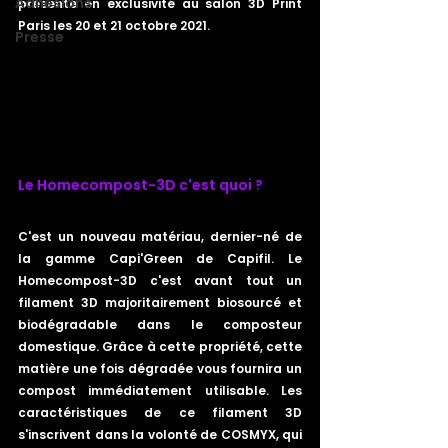
Adhésions
présenté en exclusivité au salon 3D Print 
Paris les 20 et 21 octobre 2021.
Presse
Le Homecompost-3D c'est quoi ?
C'est un nouveau matériau, dernier-né de 
la gamme Capi'Green de Capifil. Le 
Homecompost-3D c'est avant tout un 
filament 3D majoritairement biosourcé et 
biodégradable dans le composteur 
domestique. Grâce à cette propriété, cette 
matière une fois dégradée vous fournira un 
compost immédiatement utilisable. Les 
caractéristiques de ce filament 3D 
s'inscrivent dans la volonté de COSMYX, qui 