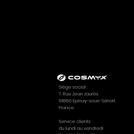
Siège social :
7, Rue Jean Jaurès
91860 Epinay-sous-Sénart
France
EUROSATORY 2026 :
RETOUR SUR NOS TEMPS
Service clients :
FORTS
du lundi au vendredi