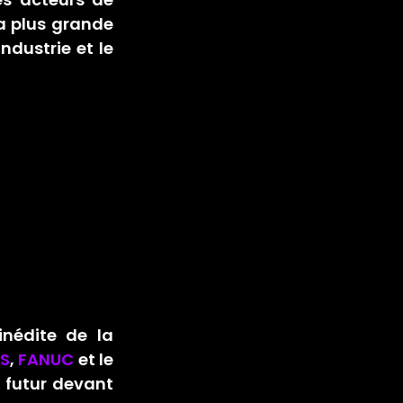
a plus grande 
’industrie et le 
nédite de la 
ES
, 
FANUC
 et le 
 futur devant 