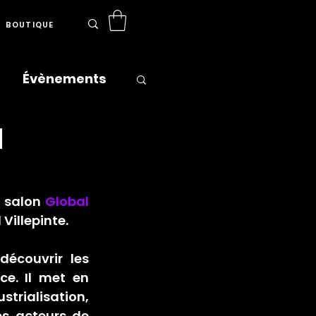
BOUTIQUE
Évènements
N
ns
Presse
 salon 
Global 
 Villepinte
.
écouvrir les 
e. Il met en 
trialisation, 
s acteurs de 