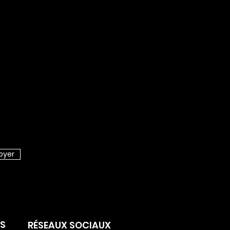
oyer
ERTURE DE LA
LECTE SOUVTECH
EST
ES
RÉSEAUX SOCIAUX