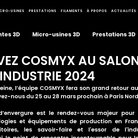
CRO-USINES
PRESTATIONS
FILAMENTS
À PROPOS
ACTUALITÉS
tes 3D
Micro-usines 3D
Prestations 3D
VEZ COSMYX AU SALO
penses
Fabrication distribuée
Adhésio
INDUSTRIE 2024
eine, l’équipe COSMYX fera son grand retour au
uvez-nous du
25 au 28 mars
 prochain à 
Paris Nord
’envergure est le rendez-vous majeur pour d
logies et équipements de production en Franc
toires, les savoir-faire et l'essor de l'indus
i le point de rencontre incontournable pour le