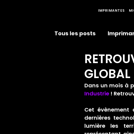
IMPRIMANTES
MI
Tous les posts
Impriman
RETROU
Partenariats
Récom
GLOBAL 
Dans un mois à p
Industrie
 ! Retro
Cet évènement d
dernières techno
lumière les terri
représentant ains