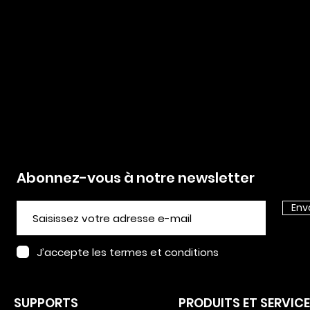
Abonnez-vous à notre newsletter
Env
J’accepte les termes et conditions
EUROSATORY 2026 :
OUV
L’IMPRESSION 3D
COL
INDUSTRIELLE AU COEUR
INV
SUPPORTS
PRODUITS ET SERVIC